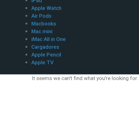
iPad
Apple Watch
Air Pods
Macbooks
Mac mini
iMac All in One
Cargadores
Apple Pencil
Apple TV
It seems we can't find what you're looking for.