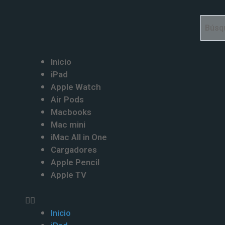
Ir
al
contenido
Menu
Inicio
iPad
Apple Watch
Air Pods
Macbooks
Mac mini
iMac All in One
Cargadores
Apple Pencil
Apple TV
Inicio