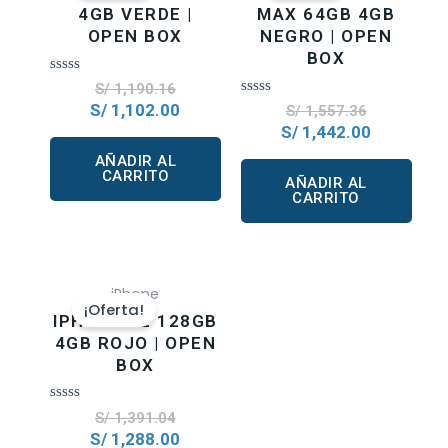
4GB VERDE |
MAX 64GB 4GB
OPEN BOX
NEGRO | OPEN
BOX
Valorado
S/
1,190.16
en
Valorado
S/
1,102.00
S/
1,557.36
0
en
de
S/
1,442.00
0
5
de
AÑADIR AL
5
CARRITO
AÑADIR AL
CARRITO
iPhone
¡Oferta!
IPHONE 12 128GB
4GB ROJO | OPEN
BOX
Valorado
S/
1,391.04
en
S/
1,288.00
0