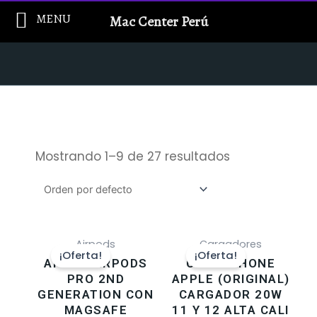
Ir
MENU
Mac Center Perú
al
contenido
Mostrando 1–9 de 27 resultados
Airpods
Cargadores
¡Oferta!
¡Oferta!
APPLE AIRPODS
CUBO IPHONE
PRO 2ND
APPLE (ORIGINAL)
GENERATION CON
CARGADOR 20W
MAGSAFE
11 Y 12 ALTA CALI