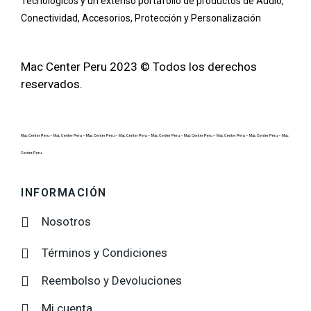
Tecnológicos y un extenso portafolio de productos de Audio,
Conectividad, Accesorios, Protección y Personalización
Mac Center Peru 2023 © Todos los derechos
reservados.
Mac Center Peru –
Mac Center Peru –
Mac Center Peru –
Mac Center Peru –
Mac Center Peru –
Mac Center Peru –
Mac Center Peru –
Mac Center Peru –
Mac
Center Peru
INFORMACIÓN
Nosotros
Términos y Condiciones
Reembolso y Devoluciones
Mi cuenta