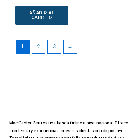
de
5
AÑADIR AL
CARRITO
1
2
3
→
Mac Center Peru es una tienda Online
a nivel nacional
. Ofrece
excelencia y experiencia a nuestros clientes con dispositivos