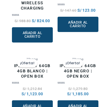
WIRELESS
CHARGING
Valorado
S/
123.00
S/
147.60
en
0
de
Valorado
S/
824.00
S/
988.80
AÑADIR AL
5
en
CARRITO
0
de
AÑADIR AL
5
CARRITO
iPhone
iPhone
¡Oferta!
¡Oferta!
IPHONE 11 64GB
IPHONE 11 64GB
4GB BLANCO |
4GB NEGRO |
OPEN BOX
OPEN BOX
Valorado
Valorado
S/
1,212.84
S/
1,279.80
en
en
S/
1,123.00
S/
1,185.00
0
0
de
de
5
5
AÑADIR AL
AÑADIR AL