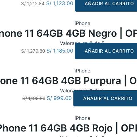
S/
1,123.00
S/
1,212.84
AÑADIR AL CARRITO
iPhone
Phone 11 64GB 4GB Negro | 
Valorado en
0
de 5
S/
1,185.00
S/
1,279.80
AÑADIR AL CARRITO
iPhone
hone 11 64GB 4GB Purpura |
Valorado en
0
de 5
S/
999.00
S/
1,198.80
AÑADIR AL CARRITO
iPhone
Phone 11 64GB 4GB Rojo | O