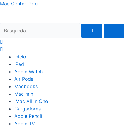
Ir
Mac Center Peru
al
contenido
Inicio
iPad
Apple Watch
Air Pods
Macbooks
Mac mini
iMac All in One
Cargadores
Apple Pencil
Apple TV