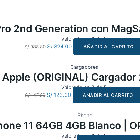
Pro 2nd Generation con MagS
Valorado en
0
de 5
S/
824.00
S/
988.80
AÑADIR AL CARRITO
Cargadores
Apple (ORIGINAL) Cargador 20
Valorado en
0
de 5
S/
123.00
S/
147.60
AÑADIR AL CARRITO
iPhone
hone 11 64GB 4GB Blanco | 
Valorado en
0
de 5