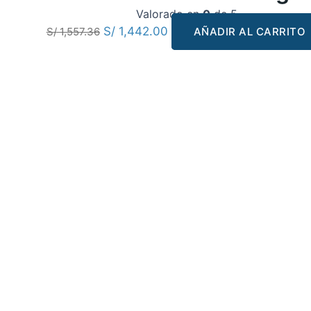
Valorado en
0
de 5
S/
1,442.00
S/
1,557.36
AÑADIR AL CARRITO