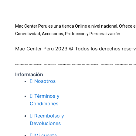
Mac Center Peru es una tienda Online
a nivel nacional
. Ofrece 
Conectividad, Accesorios, Protección y Personalización
Mac Center Peru 2023 © Todos los derechos reserv
Mac Center Peru –
Mac Center Peru –
Mac Center Peru –
Mac Center Peru –
Mac Center Peru –
Mac Center Peru –
Mac Center Peru –
Mac Center Peru –
Mac Cent
Información
Nosotros
Términos y
Condiciones
Reembolso y
Devoluciones
Mi cuenta