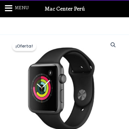
Ir
MENU
Mac Center Perú
al
contenido
¡Oferta!