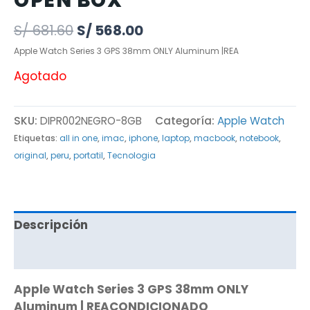
OPEN BOX
S/
681.60
S/
568.00
Apple Watch Series 3 GPS 38mm ONLY Aluminum |REA
Agotado
SKU:
DIPR002NEGRO-8GB
Categoría:
Apple Watch
Etiquetas:
all in one
,
imac
,
iphone
,
laptop
,
macbook
,
notebook
,
original
,
peru
,
portatil
,
Tecnologia
Descripción
Valoraciones (0)
Apple Watch Series 3 GPS 38mm ONLY
Aluminum | REACONDICIONADO