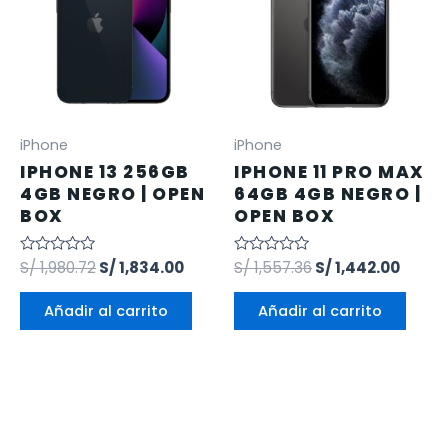
iPhone
iPhone
IPHONE 13 256GB
IPHONE 11 PRO MAX
4GB NEGRO | OPEN
64GB 4GB NEGRO |
BOX
OPEN BOX
Valorado
S/
1,980.72
S/
1,834.00
Valorado
S/
1,557.36
S/
1,442.00
en
en
0
0
de
de
Añadir al carrito
Añadir al carrito
5
5