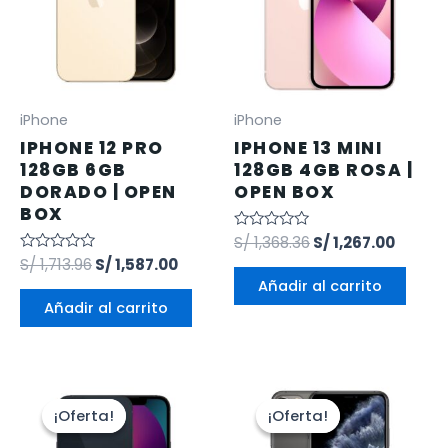
iPhone
iPhone
IPHONE 12 PRO
IPHONE 13 MINI
128GB 6GB
128GB 4GB ROSA |
DORADO | OPEN
OPEN BOX
BOX
Valorado
S/
1,368.36
S/
1,267.00
en
Valorado
S/
1,713.96
S/
1,587.00
0
en
de
Añadir al carrito
0
5
de
Añadir al carrito
5
¡Oferta!
¡Oferta!
¡Oferta!
¡Oferta!