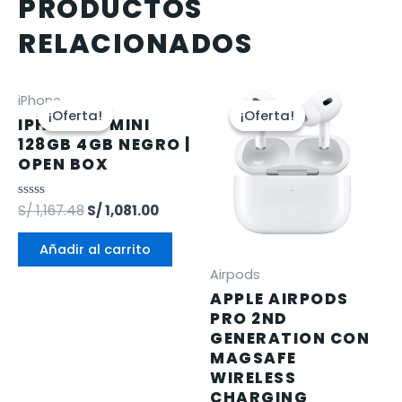
PRODUCTOS
RELACIONADOS
iPhone
¡Oferta!
¡Oferta!
¡Oferta!
¡Oferta!
IPHONE 12 MINI
128GB 4GB NEGRO |
OPEN BOX
Valorado
S/
1,167.48
S/
1,081.00
en
0
de
Añadir al carrito
5
Airpods
APPLE AIRPODS
PRO 2ND
GENERATION CON
MAGSAFE
WIRELESS
CHARGING