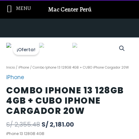
Ir
MENU
Mac Center Perú
al
contenido
¡Oferta!
Inicio
/
iPhone
/ Combo Iphone 13 128GB 4GB + CUBO iPhone Cargador 20W
iPhone
COMBO IPHONE 13 128GB
4GB + CUBO IPHONE
CARGADOR 20W
S/
2,355.48
S/
2,181.00
iPhone 13 128GB 4GB