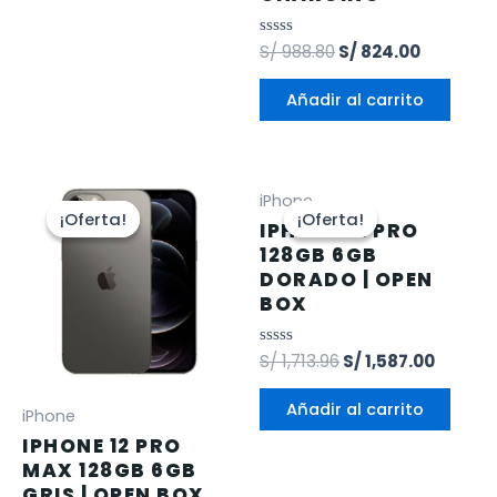
Valorado
S/
988.80
S/
824.00
en
0
de
Añadir al carrito
5
iPhone
¡Oferta!
¡Oferta!
¡Oferta!
¡Oferta!
IPHONE 12 PRO
128GB 6GB
DORADO | OPEN
BOX
Valorado
S/
1,713.96
S/
1,587.00
en
0
de
Añadir al carrito
iPhone
5
IPHONE 12 PRO
MAX 128GB 6GB
GRIS | OPEN BOX