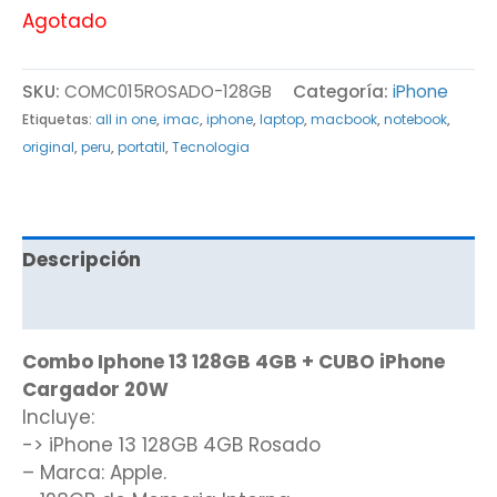
Agotado
SKU:
COMC015ROSADO-128GB
Categoría:
iPhone
Etiquetas:
all in one
,
imac
,
iphone
,
laptop
,
macbook
,
notebook
,
original
,
peru
,
portatil
,
Tecnologia
Descripción
Valoraciones (0)
Combo Iphone 13 128GB 4GB + CUBO iPhone
Cargador 20W
Incluye:
-> iPhone 13 128GB 4GB Rosado
– Marca: Apple.