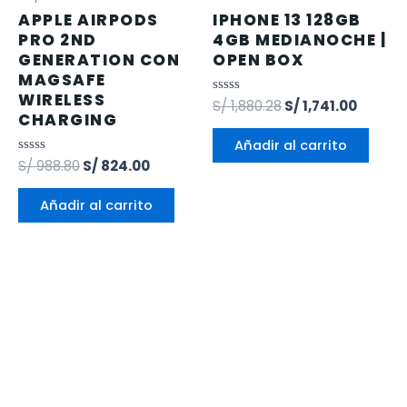
APPLE AIRPODS
IPHONE 13 128GB
PRO 2ND
4GB MEDIANOCHE |
GENERATION CON
OPEN BOX
MAGSAFE
WIRELESS
Valorado
S/
1,880.28
S/
1,741.00
CHARGING
en
0
de
Añadir al carrito
5
Valorado
S/
988.80
S/
824.00
en
0
de
Añadir al carrito
5