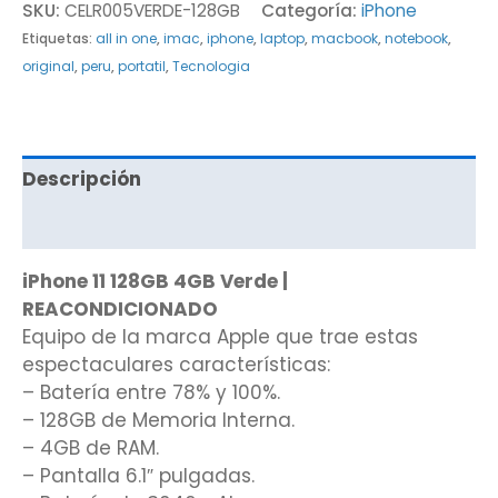
SKU:
CELR005VERDE-128GB
Categoría:
iPhone
Etiquetas:
all in one
,
imac
,
iphone
,
laptop
,
macbook
,
notebook
,
original
,
peru
,
portatil
,
Tecnologia
Descripción
Valoraciones (0)
iPhone 11 128GB 4GB Verde |
REACONDICIONADO
Equipo de la marca Apple que trae estas
espectaculares características:
– Batería entre 78% y 100%.
– 128GB de Memoria Interna.
– 4GB de RAM.
– Pantalla 6.1″ pulgadas.