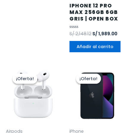
IPHONE 12 PRO
MAX 256GB 6GB
GRIS | OPEN BOX
Valorado
S/
2,148.12
S/
1,989.00
en
0
de
Añadir al carrito
5
¡Oferta!
¡Oferta!
¡Oferta!
¡Oferta!
Airpods
iPhone