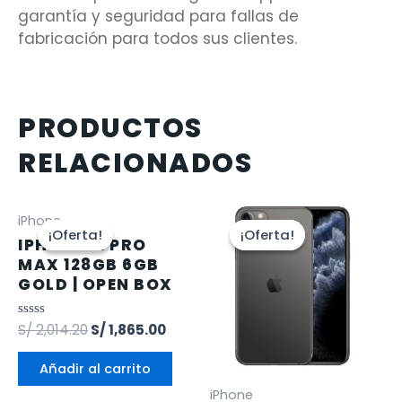
garantía y seguridad para fallas de
fabricación para todos sus clientes.
PRODUCTOS
RELACIONADOS
iPhone
¡Oferta!
¡Oferta!
¡Oferta!
¡Oferta!
IPHONE 12 PRO
MAX 128GB 6GB
GOLD | OPEN BOX
Valorado
S/
2,014.20
S/
1,865.00
en
0
de
Añadir al carrito
5
iPhone