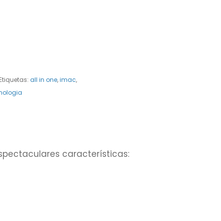
Etiquetas:
all in one
,
imac
,
nologia
spectaculares características: