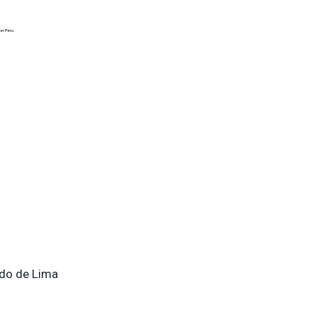
er Peru
ado de Lima