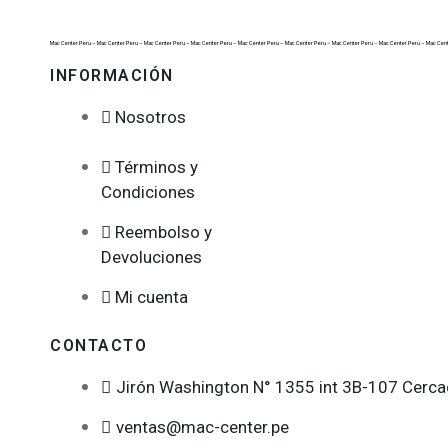
Mac Center Peru –
Mac Center Peru –
Mac Center Peru –
Mac Center Peru –
Mac Center Peru –
Mac Center Peru –
Mac Center Peru –
Mac Center Peru –
Mac Cent
INFORMACIÓN
Nosotros
Términos y
Condiciones
Reembolso y
Devoluciones
Mi cuenta
CONTACTO
Jirón Washington N° 1355 int 3B-107 Cerc
ventas@mac-center.pe