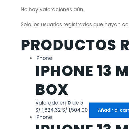
No hay valoraciones aún.
Solo los usuarios registrados que hayan 
PRODUCTOS 
iPhone
IPHONE 13 M
BOX
Valorado en
0
de 5
S/
1,624.32
S/
1,504.00
Añadir al carr
iPhone