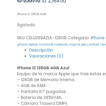
S/
2,337.12
S/
2,164.00
iPhone 12 128GB 4GB
Agotado
SKU:
CELU269AZUL-128GB
Categoría:
iPhone
iphone
,
laptop
,
macbook
,
notebook
,
original
,
peru
,
portatil
,
Tec
Descripción
Valoraciones (0)
iPhone 12 128GB 4GB Azul
Equipo de la marca Apple que trae estas e
– 128GB de Memoria Interna.
– 4GB de RAM.
– Pantalla 6.1″ pulgadas.
– Batería de 2815mAh.
– Cámara Trasera 12MPx.