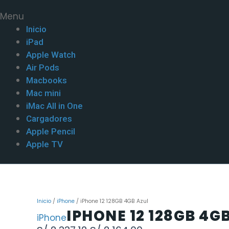
Menu
Inicio
iPad
Apple Watch
Air Pods
Macbooks
Mac mini
iMac All in One
Cargadores
Apple Pencil
Apple TV
Inicio
/
iPhone
/ iPhone 12 128GB 4GB Azul
IPHONE 12 128GB 4G
iPhone