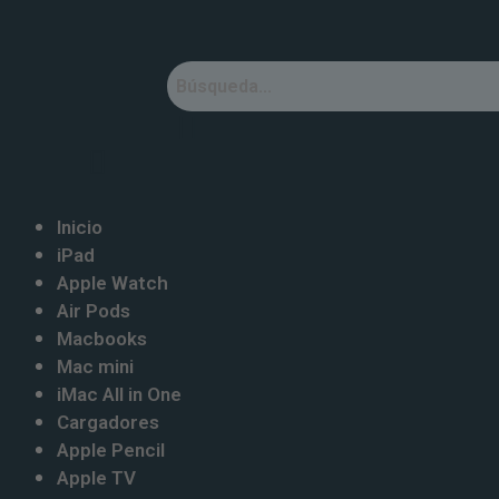
Ir
al
¡Oferta!
¡Oferta!
¡Oferta!
¡Oferta!
¡Oferta!
¡Oferta!
¡Oferta!
¡Oferta!
¡Oferta!
contenido
Inicio
iPad
Apple Watch
Air Pods
Macbooks
Mac mini
iMac All in One
Cargadores
Apple Pencil
Apple TV