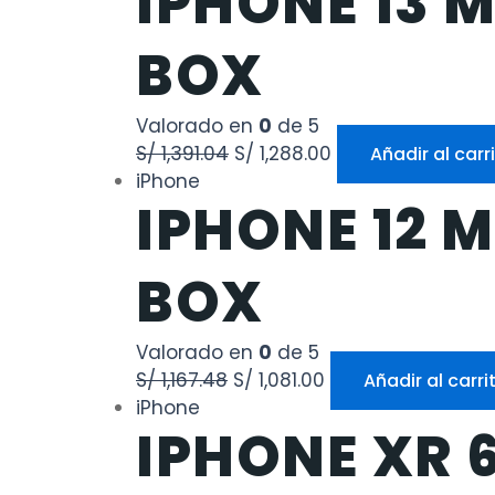
IPHONE 13 M
BOX
Valorado en
0
de 5
S/
1,391.04
S/
1,288.00
Añadir al carr
iPhone
IPHONE 12 M
BOX
Valorado en
0
de 5
S/
1,167.48
S/
1,081.00
Añadir al carri
iPhone
IPHONE XR 