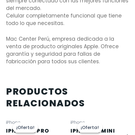
siempre conectado con las mejores funciones
del mercado.
Celular completamente funcional que tiene
todo lo que necesitas.
Mac Center Perú, empresa dedicada a la
venta de producto originales Apple. Ofrece
garantía y seguridad para fallas de
fabricación para todos sus clientes.
PRODUCTOS
RELACIONADOS
iPhone
iPhone
¡Oferta!
¡Oferta!
¡Oferta!
¡Oferta!
IPHONE 12 PRO
IPHONE 12 MINI