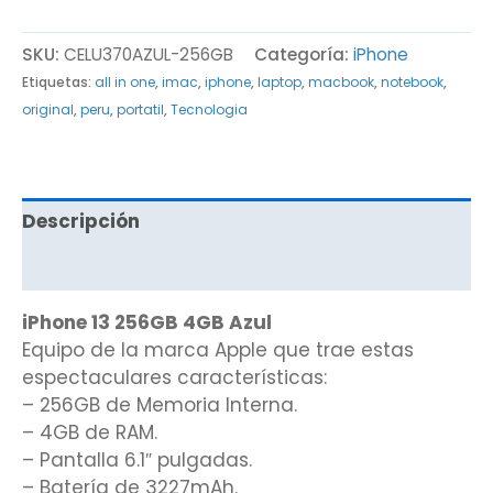
SKU:
CELU370AZUL-256GB
Categoría:
iPhone
Etiquetas:
all in one
,
imac
,
iphone
,
laptop
,
macbook
,
notebook
,
original
,
peru
,
portatil
,
Tecnologia
Descripción
Valoraciones (0)
iPhone 13 256GB 4GB Azul
Equipo de la marca Apple que trae estas
espectaculares características:
– 256GB de Memoria Interna.
– 4GB de RAM.
– Pantalla 6.1″ pulgadas.
– Batería de 3227mAh.