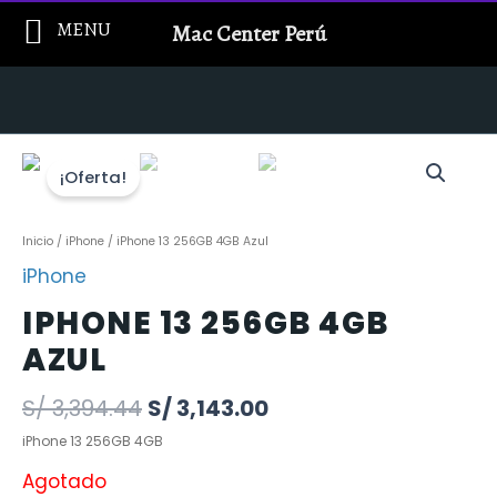
Ir
MENU
Mac Center Perú
al
contenido
¡Oferta!
Inicio
/
iPhone
/ iPhone 13 256GB 4GB Azul
iPhone
IPHONE 13 256GB 4GB
AZUL
S/
3,394.44
S/
3,143.00
iPhone 13 256GB 4GB
Agotado