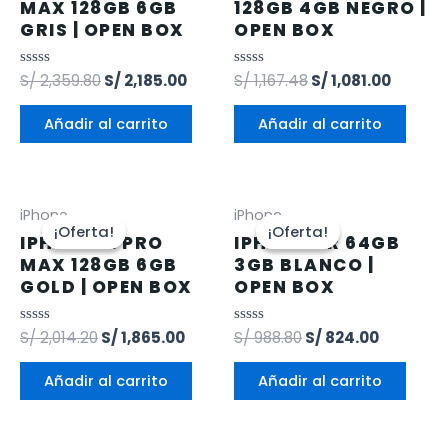
MAX 128GB 6GB
128GB 4GB NEGRO |
GRIS | OPEN BOX
OPEN BOX
Valorado
S/
2,359.80
S/
2,185.00
Valorado
S/
1,167.48
S/
1,081.00
en
en
0
0
de
de
Añadir al carrito
Añadir al carrito
5
5
iPhone
iPhone
¡Oferta!
¡Oferta!
¡Oferta!
¡Oferta!
IPHONE 12 PRO
IPHONE XR 64GB
MAX 128GB 6GB
3GB BLANCO |
GOLD | OPEN BOX
OPEN BOX
Valorado
S/
2,014.20
S/
1,865.00
Valorado
S/
988.80
S/
824.00
en
en
0
0
de
de
Añadir al carrito
Añadir al carrito
5
5