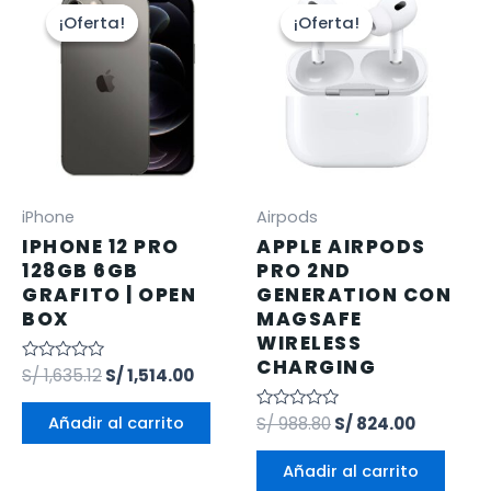
¡Oferta!
¡Oferta!
¡Oferta!
¡Oferta!
iPhone
Airpods
IPHONE 12 PRO
APPLE AIRPODS
128GB 6GB
PRO 2ND
GRAFITO | OPEN
GENERATION CON
BOX
MAGSAFE
WIRELESS
CHARGING
Valorado
S/
1,635.12
S/
1,514.00
en
0
de
Añadir al carrito
Valorado
S/
988.80
S/
824.00
5
en
0
de
Añadir al carrito
5