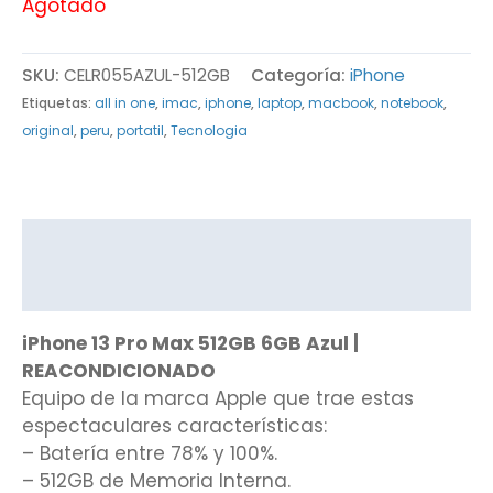
Agotado
SKU:
CELR055AZUL-512GB
Categoría:
iPhone
Etiquetas:
all in one
,
imac
,
iphone
,
laptop
,
macbook
,
notebook
,
original
,
peru
,
portatil
,
Tecnologia
Descripción
Valoraciones (0)
iPhone 13 Pro Max 512GB 6GB Azul |
REACONDICIONADO
Equipo de la marca Apple que trae estas
espectaculares características:
– Batería entre 78% y 100%.
– 512GB de Memoria Interna.