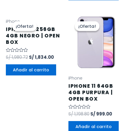
iPhone
¡Oferta!
¡Oferta!
¡Oferta!
¡Oferta!
IPHONE 13 256GB
4GB NEGRO | OPEN
BOX
Valorado
S/
1,980.72
S/
1,834.00
en
0
de
Añadir al carrito
5
iPhone
IPHONE 11 64GB
4GB PURPURA |
OPEN BOX
Valorado
S/
1,198.80
S/
999.00
en
0
de
Añadir al carrito
5