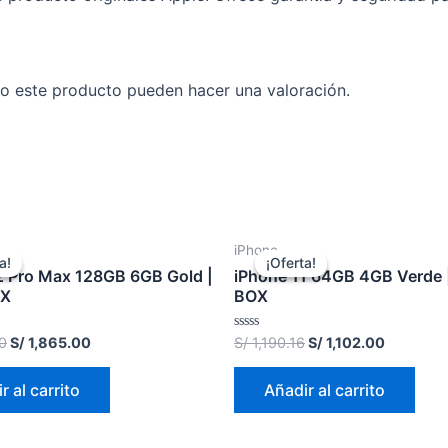
o este producto pueden hacer una valoración.
iPhone
a!
a!
¡Oferta!
¡Oferta!
2 Pro Max 128GB 6GB Gold |
iPhone 11 64GB 4GB Verde
OX
BOX
Valorado
0
S/
1,865.00
S/
1,190.16
S/
1,102.00
en
0
de
r al carrito
Añadir al carrito
5