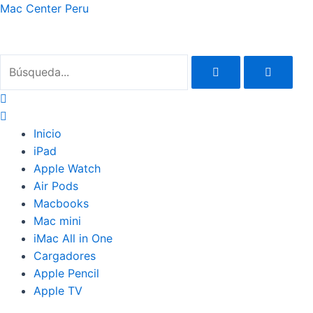
Ir
Mac Center Peru
al
contenido
Inicio
iPad
Apple Watch
Air Pods
Macbooks
Mac mini
iMac All in One
Cargadores
Apple Pencil
Apple TV