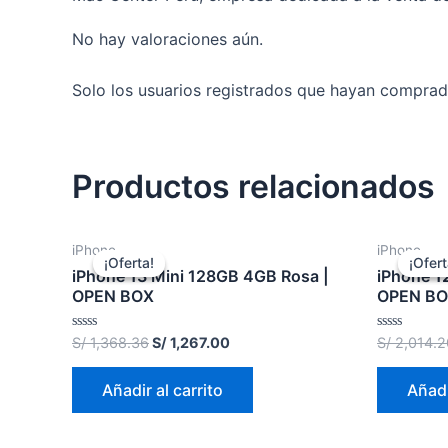
No hay valoraciones aún.
Solo los usuarios registrados que hayan comprad
Productos relacionados
iPhone
iPhone
¡Oferta!
¡Oferta!
¡Ofert
¡Ofert
iPhone 13 Mini 128GB 4GB Rosa |
iPhone 1
OPEN BOX
OPEN B
Valorado
Valorado
S/
1,368.36
S/
1,267.00
S/
2,014.2
en
en
0
0
de
de
Añadir al carrito
Añadi
5
5