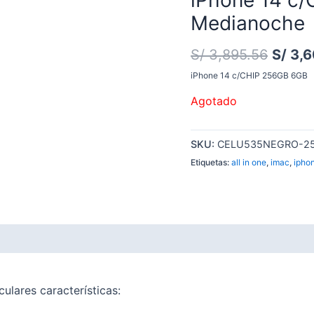
Medianoche
S/
3,895.56
S/
3,6
iPhone 14 c/CHIP 256GB 6GB
Agotado
SKU:
CELU535NEGRO-2
Etiquetas:
all in one
,
imac
,
ipho
ulares características: