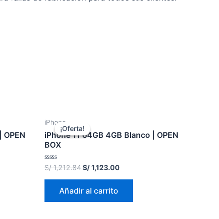
iPhone
¡Oferta!
¡Oferta!
 | OPEN
iPhone 11 64GB 4GB Blanco | OPEN
BOX
Valorado
S/
1,212.84
S/
1,123.00
en
0
de
Añadir al carrito
5