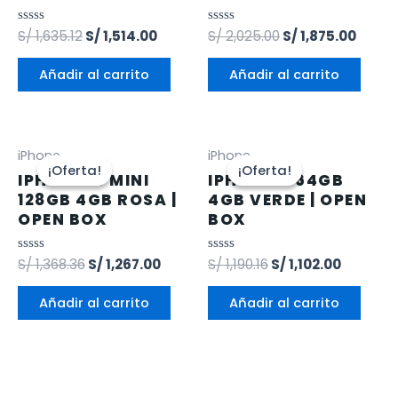
Valorado
S/
1,635.12
S/
1,514.00
Valorado
S/
2,025.00
S/
1,875.00
en
en
0
0
de
de
Añadir al carrito
Añadir al carrito
5
5
iPhone
iPhone
¡Oferta!
¡Oferta!
¡Oferta!
¡Oferta!
IPHONE 13 MINI
IPHONE 11 64GB
128GB 4GB ROSA |
4GB VERDE | OPEN
OPEN BOX
BOX
Valorado
S/
1,368.36
S/
1,267.00
Valorado
S/
1,190.16
S/
1,102.00
en
en
0
0
de
de
Añadir al carrito
Añadir al carrito
5
5