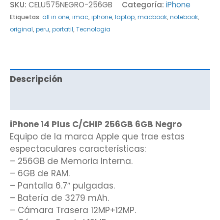
SKU:
CELU575NEGRO-256GB
Categoría:
iPhone
Etiquetas:
all in one
,
imac
,
iphone
,
laptop
,
macbook
,
notebook
,
original
,
peru
,
portatil
,
Tecnologia
Descripción
Valoraciones (0)
iPhone 14 Plus C/CHIP 256GB 6GB Negro
Equipo de la marca Apple que trae estas
espectaculares características:
– 256GB de Memoria Interna.
– 6GB de RAM.
– Pantalla 6.7″ pulgadas.
– Batería de 3279 mAh.
– Cámara Trasera 12MP+12MP.