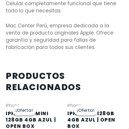
Celular completamente funcional que tiene
todo lo que necesitas.
Mac Center Perú, empresa dedicada a la
venta de producto originales Apple. Ofrece
garantía y seguridad para fallas de
fabricación para todos sus clientes.
PRODUCTOS
RELACIONADOS
iPhone
iPhone
¡Oferta!
¡Oferta!
¡Oferta!
¡Oferta!
IPHONE 13 MINI
IPHONE 13 128GB
128GB 4GB AZUL |
4GB AZUL | OPEN
OPEN BOX
BOX