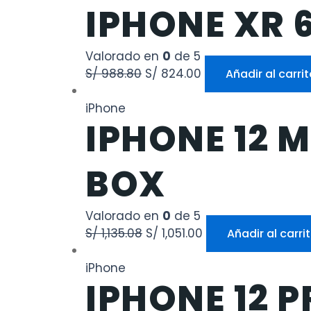
IPHONE XR 
Valorado en
0
de 5
S/
988.80
S/
824.00
Añadir al carri
iPhone
IPHONE 12 M
BOX
Valorado en
0
de 5
S/
1,135.08
S/
1,051.00
Añadir al carri
iPhone
IPHONE 12 P