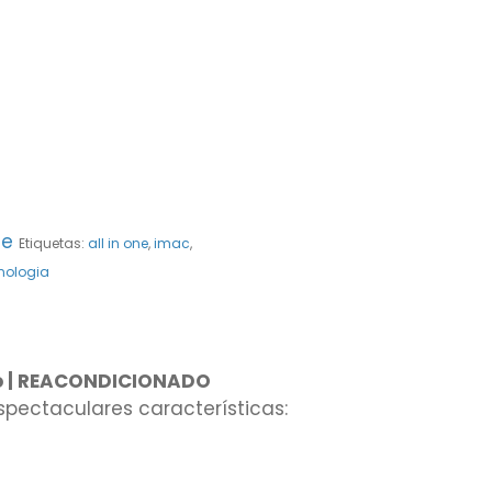
ne
Etiquetas:
all in one
,
imac
,
nologia
ro | REACONDICIONADO
spectaculares características: