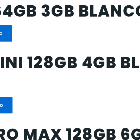
64GB 3GB BLANCO
to
INI 128GB 4GB B
to
RO MAX 128GB 6G