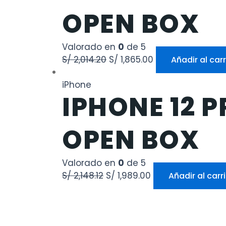
OPEN BOX
Valorado en
0
de 5
S/
2,014.20
S/
1,865.00
Añadir al carr
iPhone
IPHONE 12 P
OPEN BOX
Valorado en
0
de 5
S/
2,148.12
S/
1,989.00
Añadir al carr