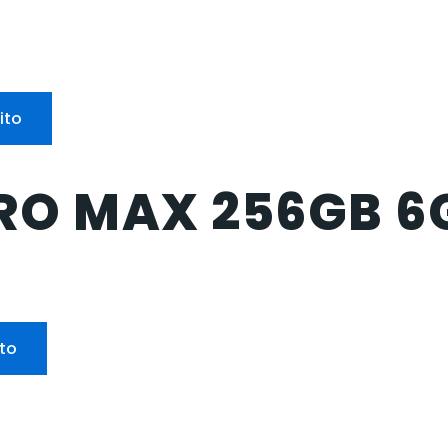
ito
RO MAX 256GB 6G
ito