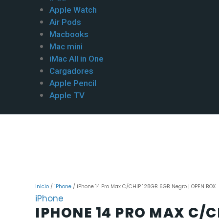
Apple Watch
Air Pods
Macbooks
Mac mini
iMac All in One
Cargadores
Apple Pencil
Apple TV
Inicio
/
iPhone
/ iPhone 14 Pro Max C/CHIP 128GB 6GB Negro | OPEN BOX
iPhone
IPHONE 14 PRO MAX C/C