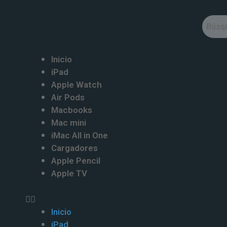
Ir
al
¡Oferta!
¡Oferta!
¡Oferta!
¡Oferta!
¡Oferta!
¡Oferta!
¡Oferta!
¡Oferta!
¡Oferta!
contenido
Menu
Inicio
iPad
Apple Watch
Air Pods
Macbooks
Mac mini
iMac All in One
Cargadores
Apple Pencil
Apple TV
Inicio
iPad