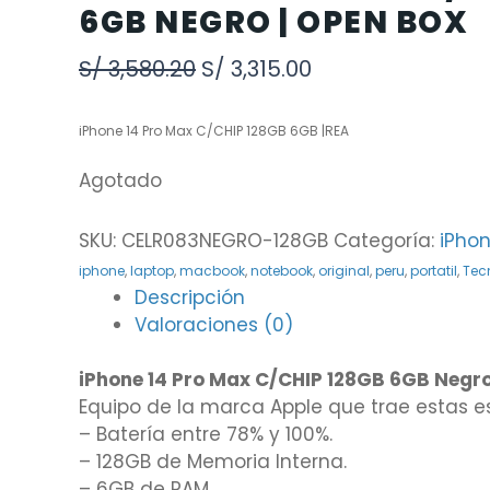
6GB NEGRO | OPEN BOX
S/
3,580.20
S/
3,315.00
iPhone 14 Pro Max C/CHIP 128GB 6GB |REA
Agotado
SKU:
CELR083NEGRO-128GB
Categoría:
iPho
iphone
,
laptop
,
macbook
,
notebook
,
original
,
peru
,
portatil
,
Tec
Descripción
Valoraciones (0)
iPhone 14 Pro Max C/CHIP 128GB 6GB Neg
Equipo de la marca Apple que trae estas e
– Batería entre 78% y 100%.
– 128GB de Memoria Interna.
– 6GB de RAM.