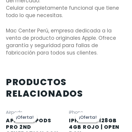
del mercado.
Celular completamente funcional que tiene
todo lo que necesitas.
Mac Center Perú, empresa dedicada a la
venta de producto originales Apple. Ofrece
garantía y seguridad para fallas de
fabricación para todos sus clientes.
PRODUCTOS
RELACIONADOS
Airpods
iPhone
¡Oferta!
¡Oferta!
¡Oferta!
¡Oferta!
APPLE AIRPODS
IPHONE 12 128GB
PRO 2ND
4GB ROJO | OPEN