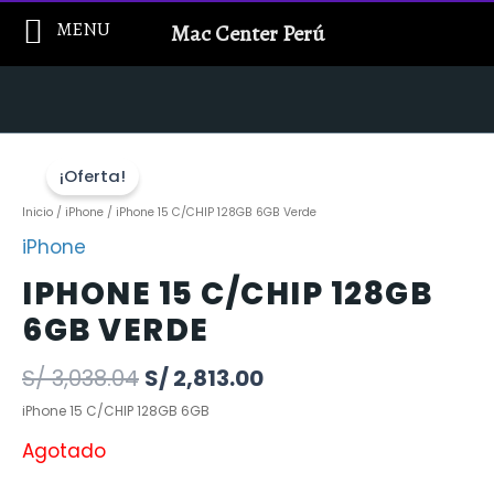
Ir
MENU
Mac Center Perú
al
contenido
¡Oferta!
Inicio
/
iPhone
/ iPhone 15 C/CHIP 128GB 6GB Verde
iPhone
IPHONE 15 C/CHIP 128GB
6GB VERDE
S/
3,038.04
S/
2,813.00
iPhone 15 C/CHIP 128GB 6GB
Agotado