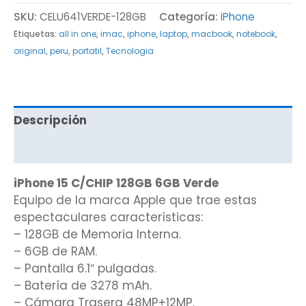
SKU:
CELU641VERDE-128GB
Categoría:
iPhone
Etiquetas:
all in one
,
imac
,
iphone
,
laptop
,
macbook
,
notebook
,
original
,
peru
,
portatil
,
Tecnologia
Descripción
Valoraciones (0)
iPhone 15 C/CHIP 128GB 6GB Verde
Equipo de la marca Apple que trae estas
espectaculares características:
– 128GB de Memoria Interna.
– 6GB de RAM.
– Pantalla 6.1″ pulgadas.
– Batería de 3278 mAh.
– Cámara Trasera 48MP+12MP.