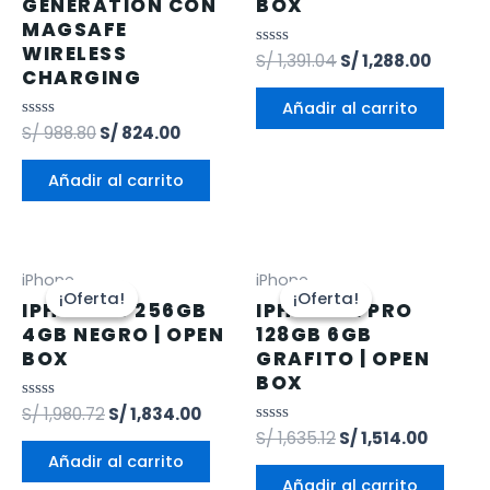
GENERATION CON
BOX
MAGSAFE
WIRELESS
Valorado
S/
1,391.04
S/
1,288.00
CHARGING
en
0
de
Añadir al carrito
5
Valorado
S/
988.80
S/
824.00
en
0
de
Añadir al carrito
5
iPhone
iPhone
¡Oferta!
¡Oferta!
¡Oferta!
¡Oferta!
IPHONE 13 256GB
IPHONE 12 PRO
4GB NEGRO | OPEN
128GB 6GB
BOX
GRAFITO | OPEN
BOX
Valorado
S/
1,980.72
S/
1,834.00
en
Valorado
S/
1,635.12
S/
1,514.00
0
en
de
Añadir al carrito
0
5
de
Añadir al carrito