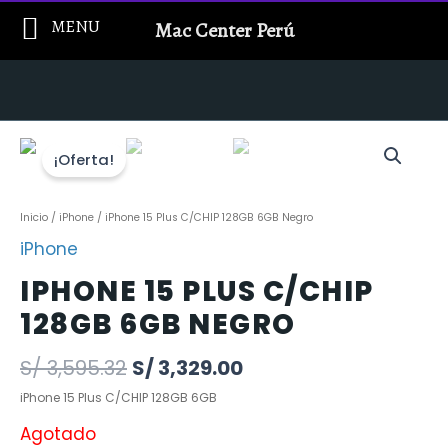
Ir
MENU
Mac Center Perú
al
contenido
¡Oferta!
Inicio
/
iPhone
/ iPhone 15 Plus C/CHIP 128GB 6GB Negro
iPhone
IPHONE 15 PLUS C/CHIP
128GB 6GB NEGRO
S/
3,595.32
S/
3,329.00
iPhone 15 Plus C/CHIP 128GB 6GB
Agotado