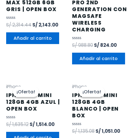
MAX 512GB 6GB
PRO 2ND
GRIS | OPEN BOX
GENERATION CON
MAGSAFE
WIRELESS
Valorado
S/
2,314.44
S/
2,143.00
CHARGING
en
0
de
Añadir al carrito
5
Valorado
S/
988.80
S/
824.00
en
0
de
Añadir al carrito
5
iPhone
iPhone
¡Oferta!
¡Oferta!
¡Oferta!
¡Oferta!
IPHONE 13 MINI
IPHONE 12 MINI
128GB 4GB AZUL |
128GB 4GB
OPEN BOX
BLANCO | OPEN
BOX
Valorado
S/
1,635.12
S/
1,514.00
en
Valorado
S/
1,135.08
S/
1,051.00
0
en
de
Añadir al carrito