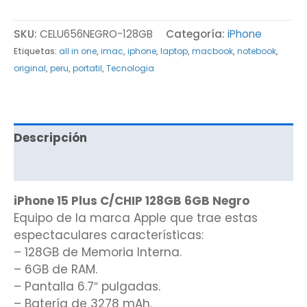
SKU:
CELU656NEGRO-128GB
Categoría:
iPhone
Etiquetas:
all in one
,
imac
,
iphone
,
laptop
,
macbook
,
notebook
,
original
,
peru
,
portatil
,
Tecnologia
Descripción
Valoraciones (0)
iPhone 15 Plus C/CHIP 128GB 6GB Negro
Equipo de la marca Apple que trae estas
espectaculares características:
– 128GB de Memoria Interna.
– 6GB de RAM.
– Pantalla 6.7″ pulgadas.
– Batería de 3278 mAh.