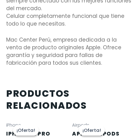
siempre conectado con las mejores funciones
del mercado.
Celular completamente funcional que tiene
todo lo que necesitas.
Mac Center Perú, empresa dedicada a la
venta de producto originales Apple. Ofrece
garantía y seguridad para fallas de
fabricación para todos sus clientes.
PRODUCTOS
RELACIONADOS
iPhone
Airpods
¡Oferta!
¡Oferta!
¡Oferta!
¡Oferta!
IPHONE 12 PRO
APPLE AIRPODS