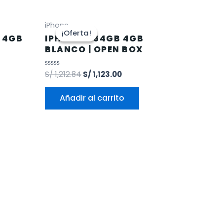
iPhone
¡Oferta!
¡Oferta!
B 4GB
IPHONE 11 64GB 4GB
BLANCO | OPEN BOX
Valorado
S/
1,212.84
S/
1,123.00
en
0
de
Añadir al carrito
5