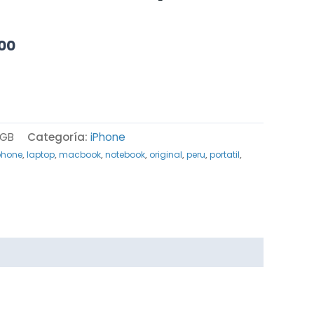
00
6GB
Categoría:
iPhone
phone
,
laptop
,
macbook
,
notebook
,
original
,
peru
,
portatil
,