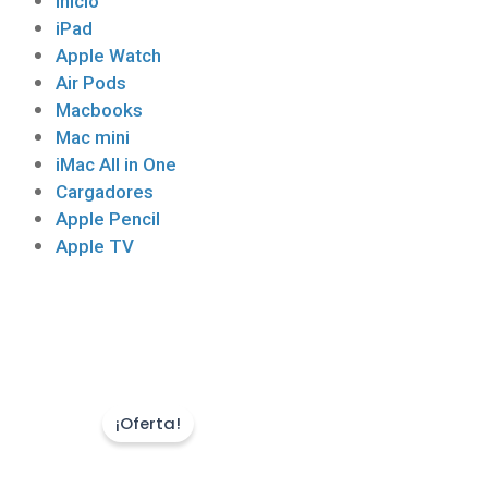
Inicio
iPad
Apple Watch
Air Pods
Macbooks
Mac mini
iMac All in One
Cargadores
Apple Pencil
Apple TV
¡Oferta!