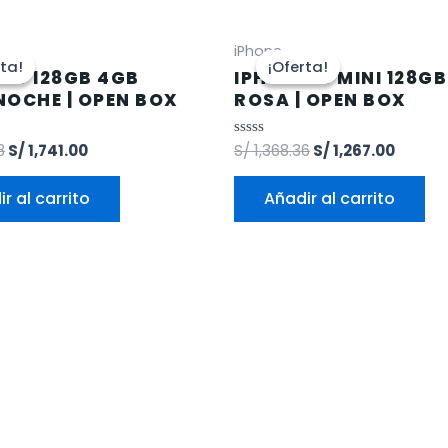
iPhone
rta!
rta!
¡Oferta!
¡Oferta!
 13 128GB 4GB
IPHONE 13 MINI 128G
NOCHE | OPEN BOX
ROSA | OPEN BOX
8
S/
1,741.00
Valorado
S/
1,368.36
S/
1,267.00
en
0
de
r al carrito
Añadir al carrito
5