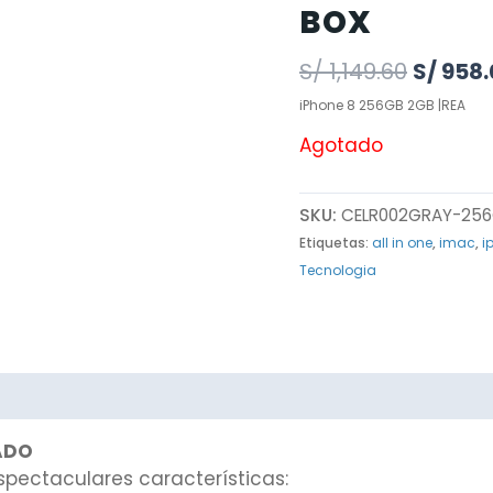
BOX
S/
1,149.60
S/
958.
iPhone 8 256GB 2GB |REA
Agotado
SKU:
CELR002GRAY-25
Etiquetas:
all in one
,
imac
,
i
Tecnologia
NADO
spectaculares características: