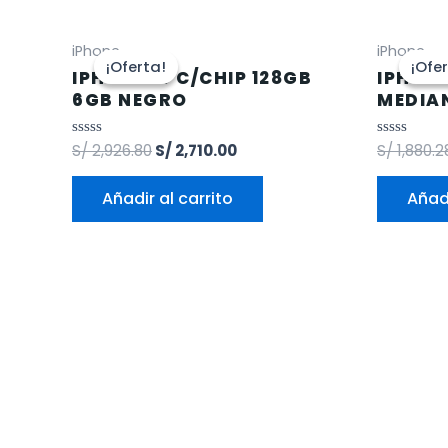
iPhone
iPhone
¡Oferta!
¡Oferta!
¡Ofe
¡Ofe
IPHONE 15 C/CHIP 128GB
IPHONE
6GB NEGRO
MEDIA
Valorado
S/
2,926.80
S/
2,710.00
Valorado
S/
1,880.2
en
en
0
0
de
de
Añadir al carrito
Añadi
5
5