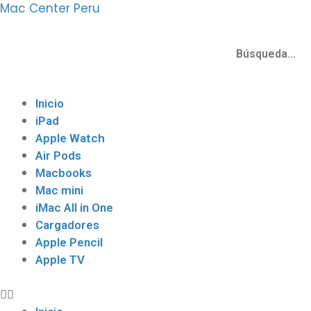
Ir
Mac Center Peru
al
contenido
Menu
Inicio
iPad
Apple Watch
Air Pods
Macbooks
Mac mini
iMac All in One
Cargadores
Apple Pencil
Apple TV