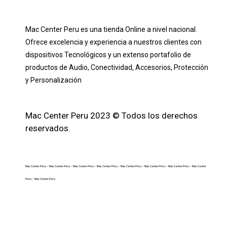
Mac Center Peru es una tienda Online
a nivel nacional
.
Ofrece excelencia y experiencia a nuestros clientes con
dispositivos Tecnológicos y un extenso portafolio de
productos de Audio, Conectividad, Accesorios, Protección
y Personalización
Mac Center Peru 2023 © Todos los derechos
reservados.
Mac Center Peru –
Mac Center Peru –
Mac Center Peru –
Mac Center Peru –
Mac Center Peru –
Mac Center Peru –
Mac Center Peru –
Mac Center
Peru –
Mac Center Peru