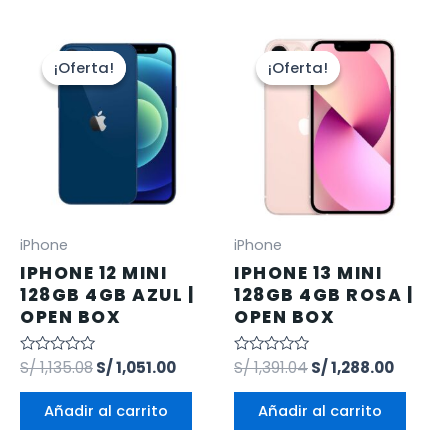
¡Oferta!
¡Oferta!
¡Oferta!
¡Oferta!
iPhone
iPhone
IPHONE 12 MINI
IPHONE 13 MINI
128GB 4GB AZUL |
128GB 4GB ROSA |
OPEN BOX
OPEN BOX
Valorado
S/
1,135.08
S/
1,051.00
Valorado
S/
1,391.04
S/
1,288.00
en
en
0
0
de
de
Añadir al carrito
Añadir al carrito
5
5