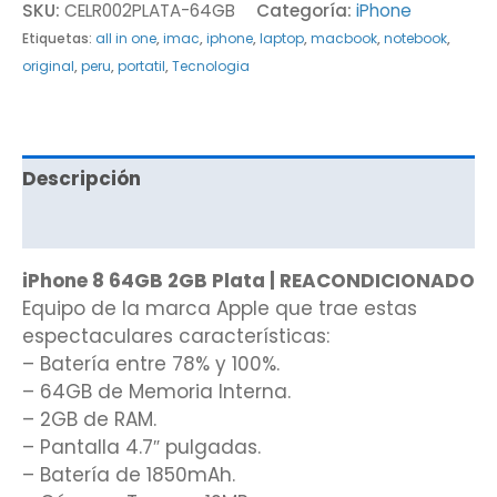
SKU:
CELR002PLATA-64GB
Categoría:
iPhone
Etiquetas:
all in one
,
imac
,
iphone
,
laptop
,
macbook
,
notebook
,
original
,
peru
,
portatil
,
Tecnologia
Descripción
Valoraciones (0)
iPhone 8 64GB 2GB Plata | REACONDICIONADO
Equipo de la marca Apple que trae estas
espectaculares características:
– Batería entre 78% y 100%.
– 64GB de Memoria Interna.
– 2GB de RAM.
– Pantalla 4.7″ pulgadas.
– Batería de 1850mAh.