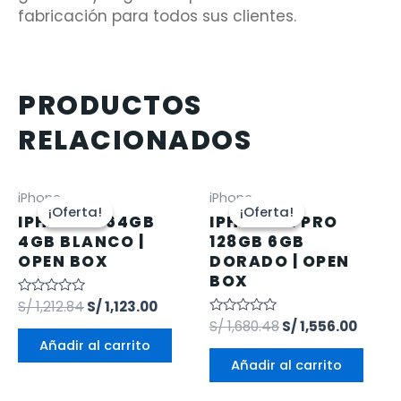
fabricación para todos sus clientes.
PRODUCTOS
RELACIONADOS
iPhone
iPhone
¡Oferta!
¡Oferta!
¡Oferta!
¡Oferta!
IPHONE 11 64GB
IPHONE 12 PRO
4GB BLANCO |
128GB 6GB
OPEN BOX
DORADO | OPEN
BOX
Valorado
S/
1,212.84
S/
1,123.00
en
Valorado
S/
1,680.48
S/
1,556.00
0
en
de
Añadir al carrito
0
5
de
Añadir al carrito
5