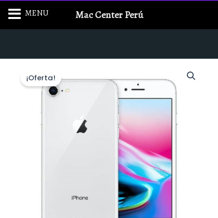
Ir
MENU
Mac Center Perú
al
contenido
¡Oferta!