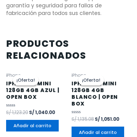
garantía y seguridad para fallas de
fabricación para todos sus clientes.
PRODUCTOS
RELACIONADOS
iPhone
iPhone
¡Oferta!
¡Oferta!
¡Oferta!
¡Oferta!
IPHONE 12 MINI
IPHONE 12 MINI
128GB 4GB AZUL |
128GB 4GB
OPEN BOX
BLANCO | OPEN
BOX
Valorado
S/
1,123.20
S/
1,040.00
en
Valorado
S/
1,135.08
S/
1,051.00
0
en
de
Añadir al carrito
0
5
de
Añadir al carrito
5