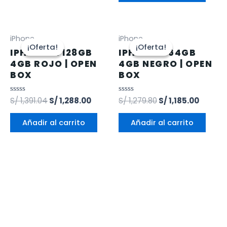
iPhone
iPhone
¡Oferta!
¡Oferta!
¡Oferta!
¡Oferta!
IPHONE 12 128GB
IPHONE 11 64GB
4GB ROJO | OPEN
4GB NEGRO | OPEN
BOX
BOX
Valorado
S/
1,391.04
S/
1,288.00
Valorado
S/
1,279.80
S/
1,185.00
en
en
0
0
de
de
Añadir al carrito
Añadir al carrito
5
5