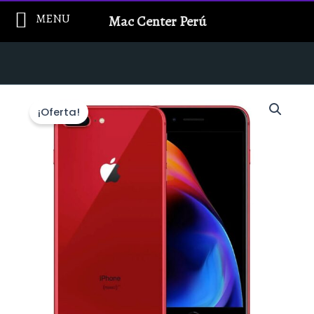
Ir
MENU
Mac Center Perú
al
contenido
¡Oferta!