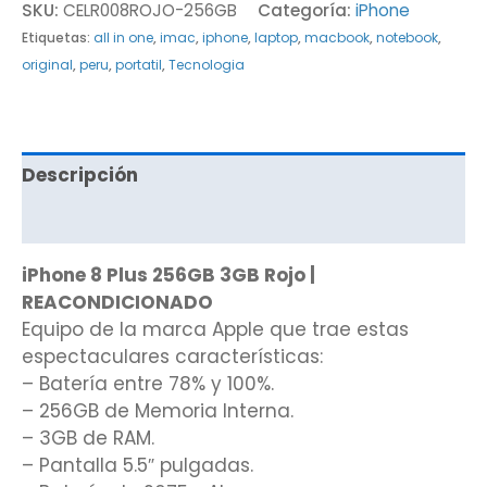
SKU:
CELR008ROJO-256GB
Categoría:
iPhone
Etiquetas:
all in one
,
imac
,
iphone
,
laptop
,
macbook
,
notebook
,
original
,
peru
,
portatil
,
Tecnologia
Descripción
Valoraciones (0)
iPhone 8 Plus 256GB 3GB Rojo |
REACONDICIONADO
Equipo de la marca Apple que trae estas
espectaculares características:
– Batería entre 78% y 100%.
– 256GB de Memoria Interna.
– 3GB de RAM.
– Pantalla 5.5″ pulgadas.