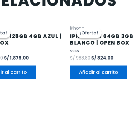
RELACIONADOS
iPhone
rta!
rta!
¡Oferta!
¡Oferta!
 13 128GB 4GB AZUL |
IPHONE XR 64GB 3GB
BOX
BLANCO | OPEN BOX
00
S/
1,875.00
Valorado
S/
988.80
S/
824.00
en
0
de
r al carrito
Añadir al carrito
5