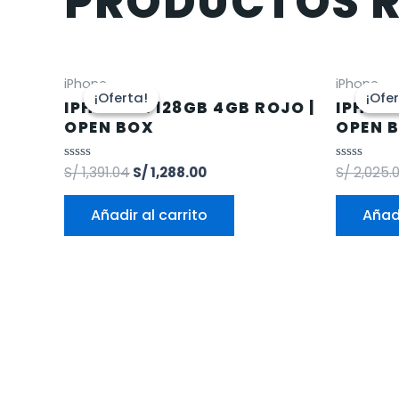
PRODUCTOS 
iPhone
iPhone
¡Oferta!
¡Oferta!
¡Ofe
¡Ofe
IPHONE 12 128GB 4GB ROJO |
IPHONE
OPEN BOX
OPEN 
Valorado
S/
1,391.04
S/
1,288.00
Valorado
S/
2,025.
en
en
0
0
de
de
Añadir al carrito
Añadi
5
5