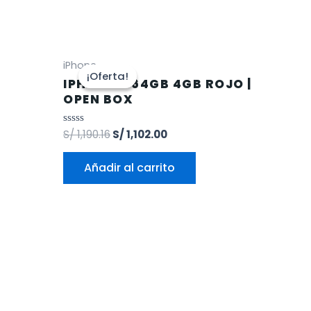
iPhone
¡Oferta!
¡Oferta!
IPHONE 11 64GB 4GB ROJO |
OPEN BOX
Valorado
S/
1,190.16
S/
1,102.00
en
0
de
Añadir al carrito
5