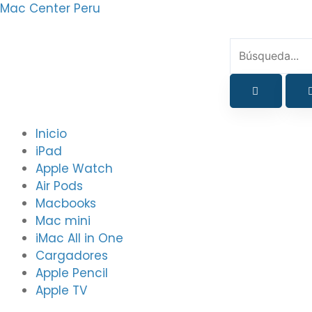
Ir
Mac Center Peru
al
contenido
Menu
Inicio
iPad
Apple Watch
Air Pods
Macbooks
Mac mini
iMac All in One
Cargadores
Apple Pencil
Apple TV