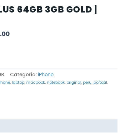
LUS 64GB 3GB GOLD |
.00
GB
Categoría:
iPhone
phone
,
laptop
,
macbook
,
notebook
,
original
,
peru
,
portatil
,