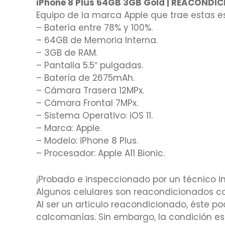
iPhone 8 Plus 64GB 3GB Gold | REACONDI
Equipo de la marca Apple que trae estas e
– Batería entre 78% y 100%.
– 64GB de Memoria Interna.
– 3GB de RAM.
– Pantalla 5.5″ pulgadas.
– Batería de 2675mAh.
– Cámara Trasera 12MPx.
– Cámara Frontal 7MPx.
– Sistema Operativo: iOS 11.
– Marca: Apple.
– Modelo: iPhone 8 Plus.
– Procesador: Apple A11 Bionic.
¡Probado e inspeccionado por un técnico in
Algunos celulares son reacondicionados co
Al ser un articulo reacondicionado, éste p
calcomanías. Sin embargo, la condición est