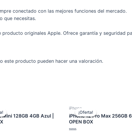
mpre conectado con las mejores funciones del mercado.
o que necesitas.
producto originales Apple. Ofrece garantía y seguridad para
o este producto pueden hacer una valoración.
iPhone
a!
a!
¡Oferta!
¡Oferta!
2 Mini 128GB 4GB Azul |
iPhone 12 Pro Max 256GB 6
OX
OPEN BOX