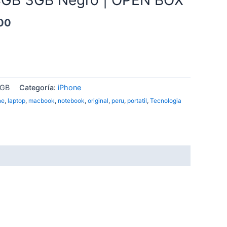
00
4GB
Categoría:
iPhone
ne
,
laptop
,
macbook
,
notebook
,
original
,
peru
,
portatil
,
Tecnologia