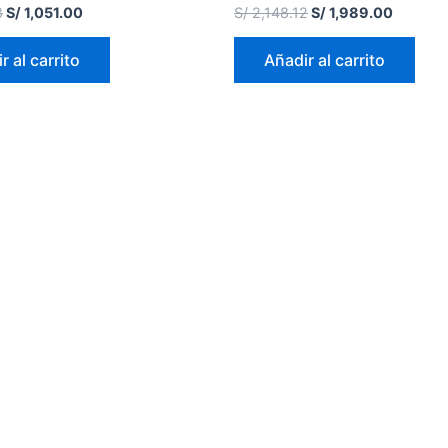
Valorado
8
S/
1,051.00
S/
2,148.12
S/
1,989.00
en
0
de
r al carrito
Añadir al carrito
5