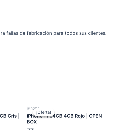
 fallas de fabricación para todos sus clientes.
iPhone
¡Oferta!
¡Oferta!
GB Gris |
iPhone 11 64GB 4GB Rojo | OPEN
BOX