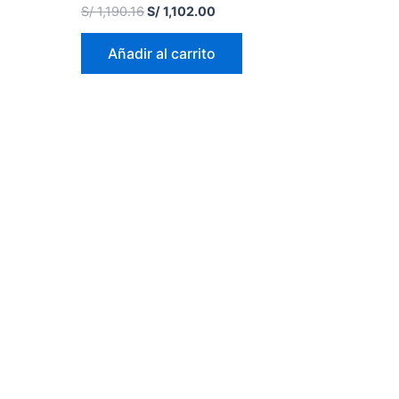
Valorado
S/
1,190.16
S/
1,102.00
en
0
de
Añadir al carrito
5