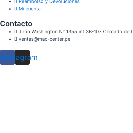
Reembolso y Devoluciones
Mi cuenta
Contacto
Jirón Washington N° 1355 int 3B-107 Cercado de 
ventas@mac-center.pe
cebook
Instagram
X
MENU
Mac Center Perú
Inicio
iPad
Apple Watch
Air Pods
Macbooks