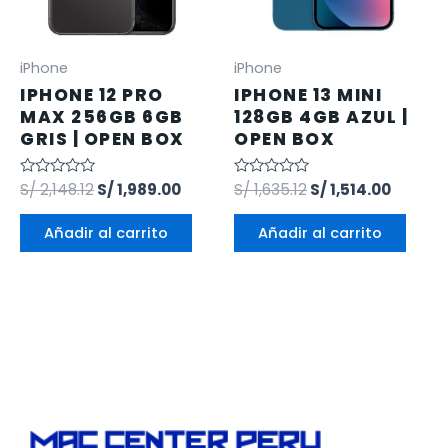
iPhone
iPhone
IPHONE 12 PRO
IPHONE 13 MINI
MAX 256GB 6GB
128GB 4GB AZUL |
GRIS | OPEN BOX
OPEN BOX
Valorado
S/
2,148.12
S/
1,989.00
Valorado
S/
1,635.12
S/
1,514.00
en
en
0
0
de
de
Añadir al carrito
Añadir al carrito
5
5