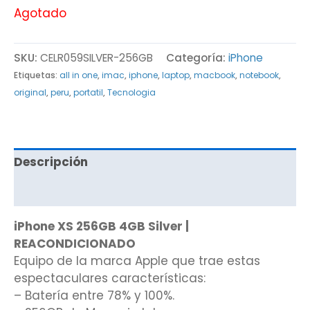
Agotado
SKU:
CELR059SILVER-256GB
Categoría:
iPhone
Etiquetas:
all in one
,
imac
,
iphone
,
laptop
,
macbook
,
notebook
,
original
,
peru
,
portatil
,
Tecnologia
Descripción
Valoraciones (0)
iPhone XS 256GB 4GB Silver |
REACONDICIONADO
Equipo de la marca Apple que trae estas
espectaculares características:
– Batería entre 78% y 100%.