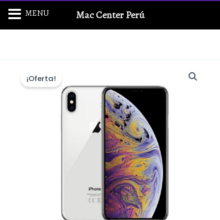
Ir
MENU
Mac Center Perú
al
contenido
¡Oferta!