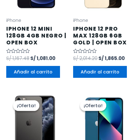
iPhone
iPhone
IPHONE 12 MINI
IPHONE 12 PRO
128GB 4GB NEGRO |
MAX 128GB 6GB
OPEN BOX
GOLD | OPEN BOX
Valorado
S/
1,167.48
S/
1,081.00
Valorado
S/
2,014.20
S/
1,865.00
en
en
0
0
de
de
Añadir al carrito
Añadir al carrito
5
5
¡Oferta!
¡Oferta!
¡Oferta!
¡Oferta!