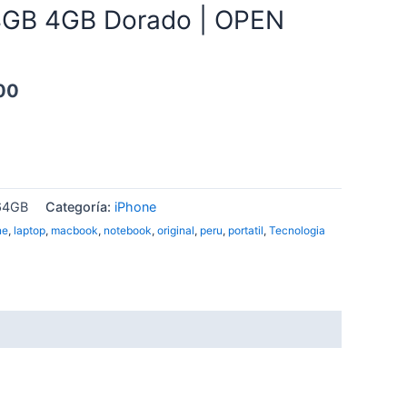
4GB 4GB Dorado | OPEN
00
64GB
Categoría:
iPhone
ne
,
laptop
,
macbook
,
notebook
,
original
,
peru
,
portatil
,
Tecnologia