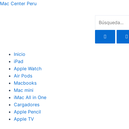
Ir
Mac Center Peru
al
contenido
Menu
Inicio
iPad
Apple Watch
Air Pods
Macbooks
Mac mini
iMac All in One
Cargadores
Apple Pencil
Apple TV