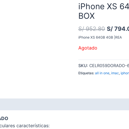
iPhone XS 6
BOX
S/
952.80
S/
794.
iPhone XS 64GB 4GB |REA
Agotado
SKU:
CELR059DORADO-
Etiquetas:
all in one
,
imac
,
ipho
NADO
ulares características: