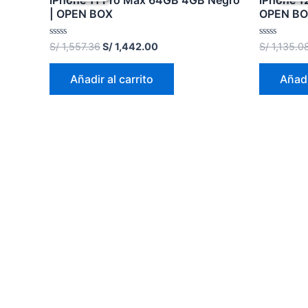
iPhone 11 Pro Max 64GB 4GB Negro
iPhone 1
| OPEN BOX
OPEN B
Valorado
Valorado
S/
1,557.36
S/
1,442.00
S/
1,135.0
en
en
0
0
de
de
Añadir al carrito
Añadi
5
5