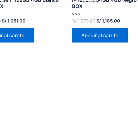
2 Mini 128GB 4GB Blanco |
iPhone 11 64GB 4GB Negro
OX
BOX
Valorado
8
S/
1,051.00
S/
1,279.80
S/
1,185.00
en
0
de
r al carrito
Añadir al carrito
5