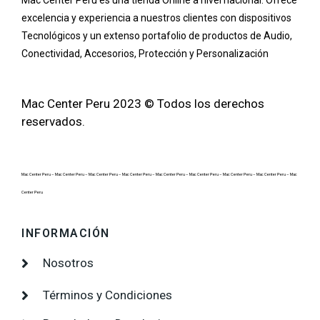
Mac Center Peru es una tienda Online
a nivel nacional
. Ofrece
excelencia y experiencia a nuestros clientes con dispositivos
Tecnológicos y un extenso portafolio de productos de Audio,
Conectividad, Accesorios, Protección y Personalización
Mac Center Peru 2023 © Todos los derechos
reservados.
Mac Center Peru –
Mac Center Peru –
Mac Center Peru –
Mac Center Peru –
Mac Center Peru –
Mac Center Peru –
Mac Center Peru –
Mac Center Peru –
Mac
Center Peru
INFORMACIÓN
Nosotros
Términos y Condiciones