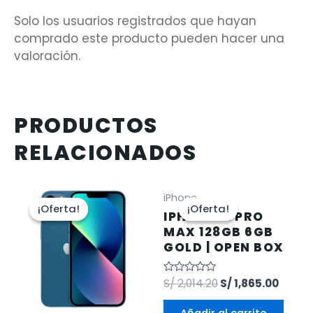
Solo los usuarios registrados que hayan
comprado este producto pueden hacer una
valoración.
PRODUCTOS
RELACIONADOS
iPhone
¡Oferta!
¡Oferta!
¡Oferta!
¡Oferta!
IPHONE 12 PRO
MAX 128GB 6GB
GOLD | OPEN BOX
Valorado
S/
2,014.20
S/
1,865.00
en
0
de