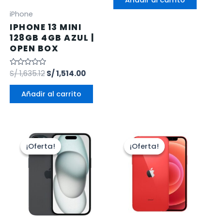
Añadir al carrito
5
iPhone
IPHONE 13 MINI
128GB 4GB AZUL |
OPEN BOX
Valorado
S/
1,635.12
S/
1,514.00
en
0
de
Añadir al carrito
5
¡Oferta!
¡Oferta!
¡Oferta!
¡Oferta!