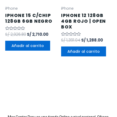
iPhone
iPhone
IPHONE 15 C/CHIP
IPHONE 12 128GB
128GB 6GB NEGRO
4GB ROJO | OPEN
BOX
Valorado
S/
2,926.80
S/
2,710.00
en
Valorado
S/
1,391.04
S/
1,288.00
0
en
de
Añadir al carrito
0
5
de
Añadir al carrito
5