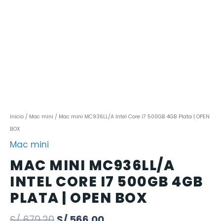
Inicio
/
Mac mini
/ Mac mini MC936LL/A Intel Core i7 500GB 4GB Plata | OPEN
BOX
Mac mini
MAC MINI MC936LL/A
INTEL CORE I7 500GB 4GB
PLATA | OPEN BOX
S/
679.20
S/
566.00