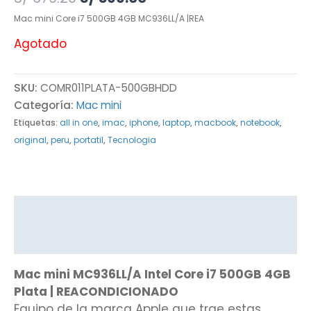
Mac mini Core i7 500GB 4GB MC936LL/A |REA
Agotado
SKU:
COMR011PLATA-500GBHDD
Categoría:
Mac mini
Etiquetas:
all in one
,
imac
,
iphone
,
laptop
,
macbook
,
notebook
,
original
,
peru
,
portatil
,
Tecnologia
Descripción
Valoraciones (0)
Mac mini MC936LL/A Intel Core i7 500GB 4GB
Plata | REACONDICIONADO
Equipo de la marca Apple que trae estas