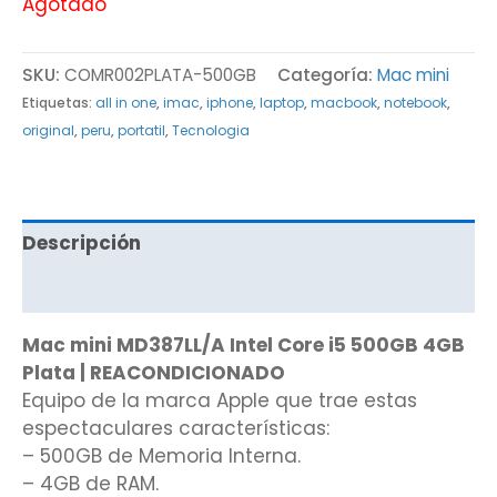
Agotado
SKU:
COMR002PLATA-500GB
Categoría:
Mac mini
Etiquetas:
all in one
,
imac
,
iphone
,
laptop
,
macbook
,
notebook
,
original
,
peru
,
portatil
,
Tecnologia
Descripción
Valoraciones (0)
Mac mini MD387LL/A Intel Core i5 500GB 4GB
Plata | REACONDICIONADO
Equipo de la marca Apple que trae estas
espectaculares características:
– 500GB de Memoria Interna.
– 4GB de RAM.