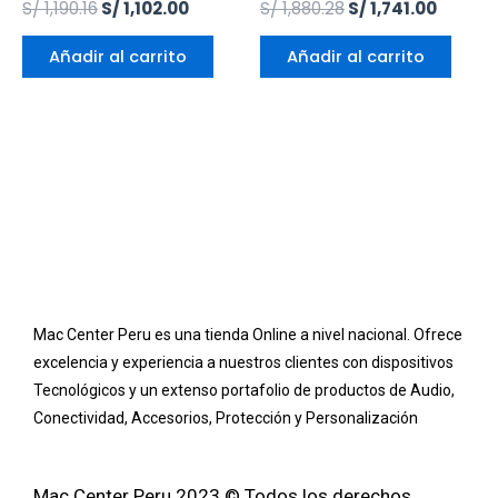
Valorado
S/
1,190.16
S/
1,102.00
Valorado
S/
1,880.28
S/
1,741.00
en
en
0
0
de
de
Añadir al carrito
Añadir al carrito
5
5
Mac Center Peru es una tienda Online
a nivel nacional
. Ofrece
excelencia y experiencia a nuestros clientes con dispositivos
Tecnológicos y un extenso portafolio de productos de Audio,
Conectividad, Accesorios, Protección y Personalización
Mac Center Peru 2023 © Todos los derechos