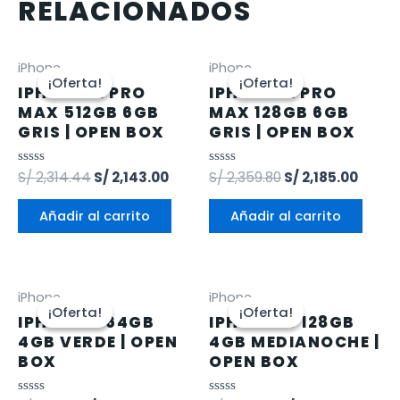
RELACIONADOS
iPhone
iPhone
¡Oferta!
¡Oferta!
¡Oferta!
¡Oferta!
IPHONE 12 PRO
IPHONE 12 PRO
MAX 512GB 6GB
MAX 128GB 6GB
GRIS | OPEN BOX
GRIS | OPEN BOX
Valorado
S/
2,314.44
S/
2,143.00
Valorado
S/
2,359.80
S/
2,185.00
en
en
0
0
de
de
Añadir al carrito
Añadir al carrito
5
5
iPhone
iPhone
¡Oferta!
¡Oferta!
¡Oferta!
¡Oferta!
IPHONE 11 64GB
IPHONE 13 128GB
4GB VERDE | OPEN
4GB MEDIANOCHE |
BOX
OPEN BOX