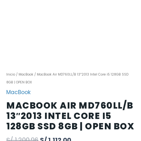
Inicio
/
MacBook
/ MacBook Air MD760LL/B 13″2013 Intel Core i5 128GB SSD
8GB | OPEN BOX
MacBook
MACBOOK AIR MD760LL/B
13″2013 INTEL CORE I5
128GB SSD 8GB | OPEN BOX
S/
1,200.96
S/
1,112.00