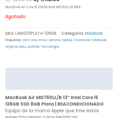
MacBook Air Core i5 128GB 8GB MD760LL/B |REA
Agotado
SKU:
LARE035PLATA-128GB
Categoría:
MacBook
Etiquetas:
all in one
,
imac
,
iphone
,
laptop
,
macbook
,
notebook
,
original
,
peru
,
portatil
,
Tecnologia
Descripción
Valoraciones (0)
MacBook Air MD760LL/B 13″ Intel Core i5
128GB SSD 8GB Plata | REACONDICIONADO
Equipo de la marca Apple que trae estas
espectaculares características: