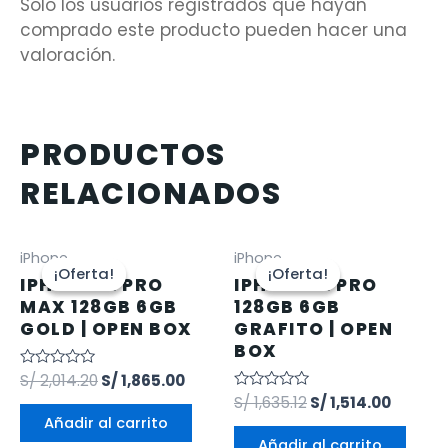
Solo los usuarios registrados que hayan
comprado este producto pueden hacer una
valoración.
PRODUCTOS
RELACIONADOS
iPhone
iPhone
¡Oferta!
¡Oferta!
¡Oferta!
¡Oferta!
IPHONE 12 PRO
IPHONE 12 PRO
MAX 128GB 6GB
128GB 6GB
GOLD | OPEN BOX
GRAFITO | OPEN
BOX
Valorado
S/
2,014.20
S/
1,865.00
en
Valorado
S/
1,635.12
S/
1,514.00
0
en
de
Añadir al carrito
0
5
de
Añadir al carrito