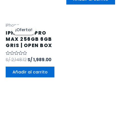
5
iPhone
¡Oferta!
¡Oferta!
IPHONE 12 PRO
MAX 256GB 6GB
GRIS | OPEN BOX
Valorado
S/
2,148.12
S/
1,989.00
en
0
de
Añadir al carrito
5