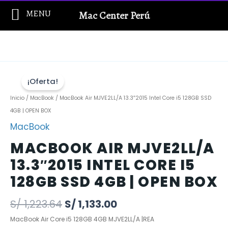
Ir
MENU
Mac Center Perú
al
contenido
¡Oferta!
Inicio
/
MacBook
/ MacBook Air MJVE2LL/A 13.3″2015 Intel Core i5 128GB SSD
4GB | OPEN BOX
MacBook
MACBOOK AIR MJVE2LL/A
13.3″2015 INTEL CORE I5
128GB SSD 4GB | OPEN BOX
S/
1,223.64
S/
1,133.00
MacBook Air Core i5 128GB 4GB MJVE2LL/A |REA