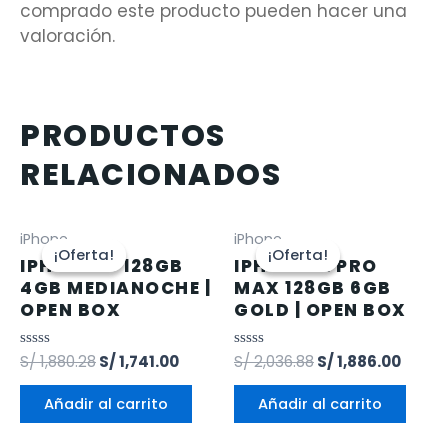
comprado este producto pueden hacer una
valoración.
PRODUCTOS
RELACIONADOS
iPhone
iPhone
¡Oferta!
¡Oferta!
¡Oferta!
¡Oferta!
IPHONE 13 128GB
IPHONE 12 PRO
4GB MEDIANOCHE |
MAX 128GB 6GB
OPEN BOX
GOLD | OPEN BOX
Valorado
S/
1,880.28
S/
1,741.00
Valorado
S/
2,036.88
S/
1,886.00
en
en
0
0
de
de
Añadir al carrito
Añadir al carrito
5
5