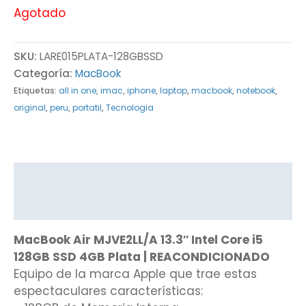
Agotado
SKU:
LARE015PLATA-128GBSSD
Categoría:
MacBook
Etiquetas:
all in one
,
imac
,
iphone
,
laptop
,
macbook
,
notebook
,
original
,
peru
,
portatil
,
Tecnologia
Descripción
Valoraciones (0)
MacBook Air MJVE2LL/A 13.3″ Intel Core i5
128GB SSD 4GB Plata | REACONDICIONADO
Equipo de la marca Apple que trae estas
espectaculares características: