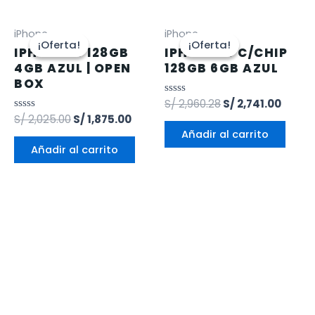
iPhone
iPhone
¡Oferta!
¡Oferta!
¡Oferta!
¡Oferta!
IPHONE 13 128GB
IPHONE 15 C/CHIP
4GB AZUL | OPEN
128GB 6GB AZUL
BOX
Valorado
S/
2,960.28
S/
2,741.00
en
Valorado
S/
2,025.00
S/
1,875.00
0
en
de
Añadir al carrito
0
5
de
Añadir al carrito
5