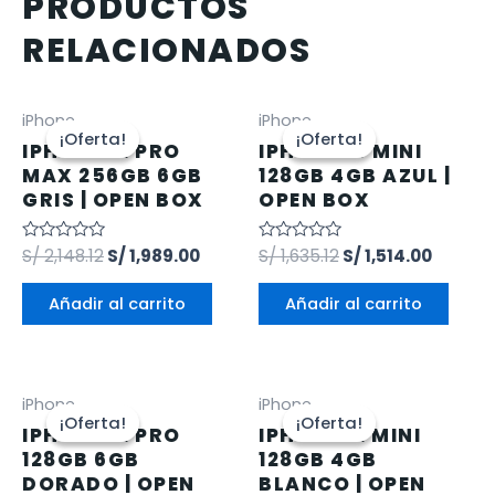
PRODUCTOS
RELACIONADOS
iPhone
iPhone
¡Oferta!
¡Oferta!
¡Oferta!
¡Oferta!
IPHONE 12 PRO
IPHONE 13 MINI
MAX 256GB 6GB
128GB 4GB AZUL |
GRIS | OPEN BOX
OPEN BOX
Valorado
S/
2,148.12
S/
1,989.00
Valorado
S/
1,635.12
S/
1,514.00
en
en
0
0
de
de
Añadir al carrito
Añadir al carrito
5
5
iPhone
iPhone
¡Oferta!
¡Oferta!
¡Oferta!
¡Oferta!
IPHONE 12 PRO
IPHONE 12 MINI
128GB 6GB
128GB 4GB
DORADO | OPEN
BLANCO | OPEN