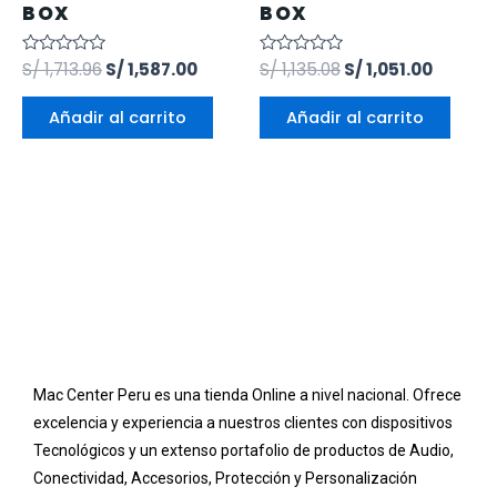
BOX
BOX
Valorado
S/
1,713.96
S/
1,587.00
Valorado
S/
1,135.08
S/
1,051.00
en
en
0
0
de
de
Añadir al carrito
Añadir al carrito
5
5
Mac Center Peru es una tienda Online
a nivel nacional
. Ofrece
excelencia y experiencia a nuestros clientes con dispositivos
Tecnológicos y un extenso portafolio de productos de Audio,
Conectividad, Accesorios, Protección y Personalización