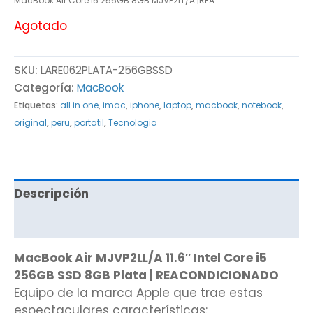
MacBook Air Core i5 256GB 8GB MJVP2LL/A |REA
Agotado
SKU:
LARE062PLATA-256GBSSD
Categoría:
MacBook
Etiquetas:
all in one
,
imac
,
iphone
,
laptop
,
macbook
,
notebook
,
original
,
peru
,
portatil
,
Tecnologia
Descripción
Valoraciones (0)
MacBook Air MJVP2LL/A 11.6″ Intel Core i5
256GB SSD 8GB Plata | REACONDICIONADO
Equipo de la marca Apple que trae estas
espectaculares características: